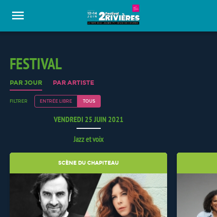
Panneau de gestion des cookies
FESTIVAL
PAR JOUR
PAR ARTISTE
FILTRER
ENTRÉE LIBRE
TOUS
VENDREDI 25 JUIN 2021
Jazz et voix
SCÈNE DU CHAPITEAU