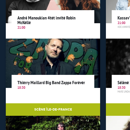
André Manoukian 4tet invite Robin
Kassav'
McKelle
21:00
40E ANNIVE
21:00
Thierry Maillard Big Band Zappa Forever
Sélène
18:30
18:30
MARE UND
SCÈNE ÎLE-DE-FRANCE