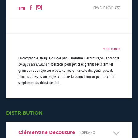
DIVAGUE LOVE JAZZ
SITE
< RETOUR
La compagnie Divague, dirigée par Clémentine Decouture, vous propose
Divague Loves Jazz
, un spectacle pour petits et grands revisitant les
grands airs du répertoire de la comédie musicale, des génériques de
films aux dessins animés, le tout dans la bonne humeur pour profiter
simplement du début de l'été...
DISTRIBUTION
Clémentine Decouture
SOPRANO