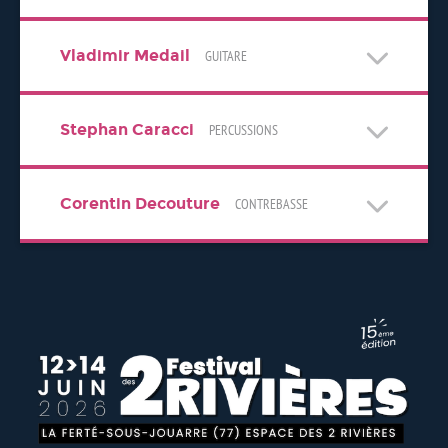
Vladimir Medail
GUITARE
Stephan Caracci
PERCUSSIONS
Corentin Decouture
CONTREBASSE