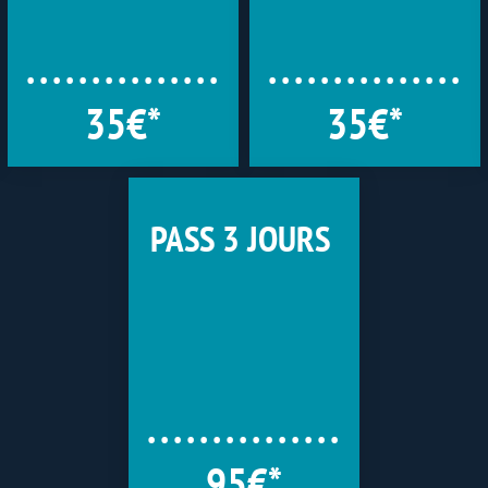
35€*
35€*
PASS 3 JOURS
95€*