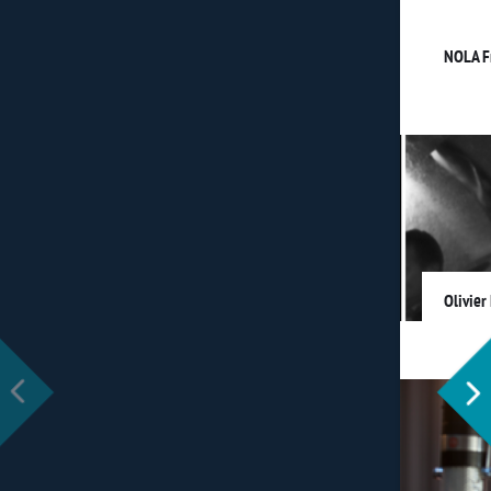
NOLA F
Olivier