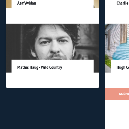
Asaf Avidan
Charlie
Mathis Haug - Wild Country
Hugh C
SCÈNE